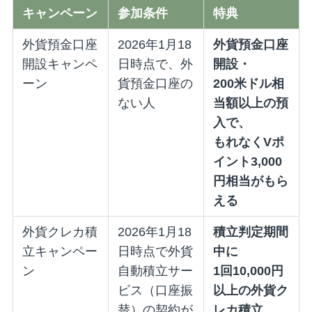
キャンペーン
参加条件
特典
外貨預金口座
2026年1月18
外貨預金口座
開設キャンペ
日時点で、外
開設・
ーン
貨預金口座の
200米ドル相
ない人
当額以上の預
入で、
もれなくVポ
イント3,000
円相当がもら
える
外貨クレカ積
2026年1月18
積立判定期間
立キャンペー
日時点で外貨
中に
ン
自動積立サー
1回10,000円
ビス（口座振
以上の外貨ク
替）の契約が
レカ積立