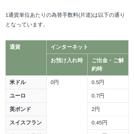
1通貨単位あたりの為替手数料(片道)は以下の通り
となっています。
通貨
インターネット
お預け入れ時
ご出金・ご解
約時
米ドル
0円
0.5円
ユーロ
0.7円
英ポンド
2円
スイスフラン
0.45円