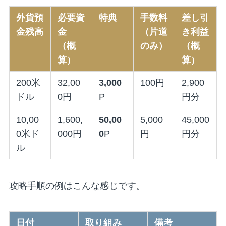
外貨預
必要資
特典
手数料
差し引
金残高
金
（片道
き利益
（概
のみ）
（概
算）
算）
200米
32,00
3,000
100円
2,900
ドル
0円
P
円分
10,00
1,600,
50,00
5,000
45,000
0米ド
000円
0
P
円
円分
ル
攻略手順の例はこんな感じです。
日付
取り組み
備考