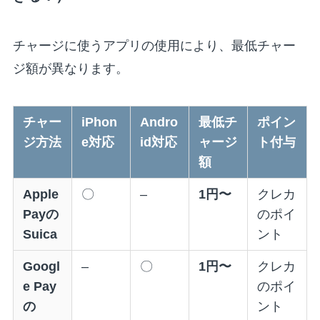
チャージに使うアプリの使用により、最低チャー
ジ額が異なります。
チャー
iPhon
Andro
最低チ
ポイン
ジ方法
e対応
id対応
ャージ
ト付与
額
Apple
〇
–
1円〜
クレカ
Payの
のポイ
Suica
ント
Googl
–
〇
1円〜
クレカ
e Pay
のポイ
の
ント