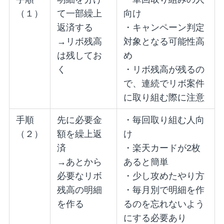
（１）
て一部繰上
向け
返済する
・キャンペーン判定
→リボ残高
対象となる可能性高
は残してお
め
く
・リボ残高が残るの
で、連続でリボ案件
に取り組む際に注意
手順
先に必要金
・毎回取り組む人向
（２）
額を繰上返
け
済
・楽天カードが2枚
→あとから
あると簡単
必要なリボ
・少し攻めたやり方
残高の明細
・毎月別で明細を作
を作る
るのを忘れないよう
にする必要あり