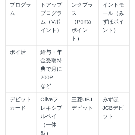
プログラ
トアップ
ンクプラ
イントモ
ム
プログラ
ス
ール（み
ム（Vポ
（Ponta
ずほポイ
イント）
ポイン
ント）
ト）
ポイ活
給与・年
金受取特
典で月に
200P
など
デビット
Oliveフ
三菱UFJ
みずほ
カード
レキシブ
デビット
JCBデビ
ルペイ
ット
（一体
型）