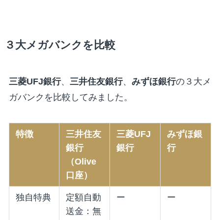
３大メガバンクを比較
三菱UFJ銀行
、
三井住友銀行
、
みずほ銀行
の３大メ
ガバンクを比較してみました。
特徴
三井住友
三菱UFJ
みずほ銀
銀行
銀行
行
（Olive
口座）
独自特典
定額自動
ー
ー
送金：無