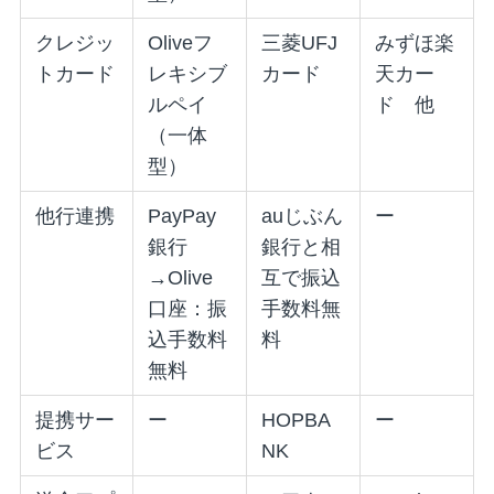
クレジッ
Oliveフ
三菱UFJ
みずほ楽
トカード
レキシブ
カード
天カー
ルペイ
ド 他
（一体
型）
他行連携
PayPay
auじぶん
ー
銀行
銀行と相
→Olive
互で振込
口座：振
手数料無
込手数料
料
無料
提携サー
ー
HOPBA
ー
ビス
NK