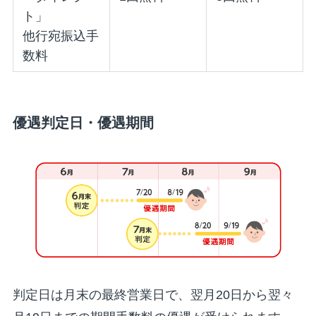
ト」
他行宛振込手
数料
優遇判定日・優遇期間
判定日は月末の最終営業日で、翌月20日から翌々