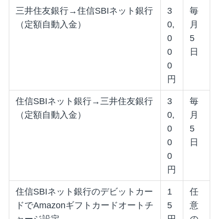
三井住友銀行→住信SBIネット銀行
3
毎
（定額自動入金）
0,
月
0
5
0
日
0
円
住信SBIネット銀行→三井住友銀行
3
毎
（定額自動入金）
0,
月
0
5
0
日
0
円
住信SBIネット銀行のデビットカー
1
任
ドでAmazonギフトカードオートチ
5
意