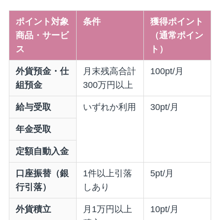
ポイント対象
条件
獲得ポイント
商品・サービ
（通常ポイン
ス
ト）
外貨預金・仕
月末残高合計
100pt/月
組預金
300万円以上
給与受取
いずれか利用
30pt/月
年金受取
定額自動入金
口座振替（銀
1件以上引落
5pt/月
行引落）
しあり
外貨積立
月1万円以上
10pt/月